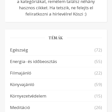
a kategóriákat, remélem találsz néhány
hasznos cikket. Ha tetszik, ne felejts el
feliratkozni a hírlevélre! Köszi :)
TÉMÁK
Egészség
(72)
Energia- és időbeosztás
(55)
Filmajánló
(22)
Könyvajánló
(59)
Környezetvédelem
(15)
Meditáció
(26)