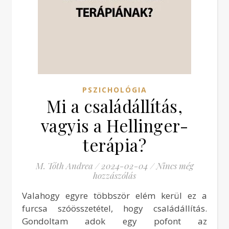
PSZICHOLÓGIA
Mi a családállítás,
vagyis a Hellinger-
terápia?
M. Tóth Andrea
/
2024-02-04
/
Nincs még
hozzászólás
Valahogy egyre többször elém kerül ez a
furcsa szóösszetétel, hogy családállítás.
Gondoltam adok egy pofont az