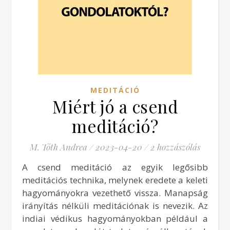
MEDITÁCIÓ
Miért jó a csend
meditáció?
M. Tóth Andrea
/
2023-04-20
/
2 hozzászólás
A csend meditáció az egyik legősibb
meditációs technika, melynek eredete a keleti
hagyományokra vezethető vissza. Manapság
irányítás nélküli meditációnak is nevezik. Az
indiai védikus hagyományokban például a