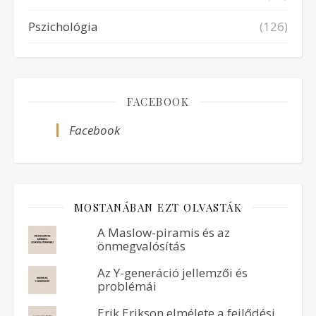
Pszichológia
(126)
FACEBOOK
Facebook
MOSTANÁBAN EZT OLVASTÁK
A Maslow-piramis és az
önmegvalósítás
Az Y-generáció jellemzői és
problémái
Erik Erikson elmélete a fejlődési