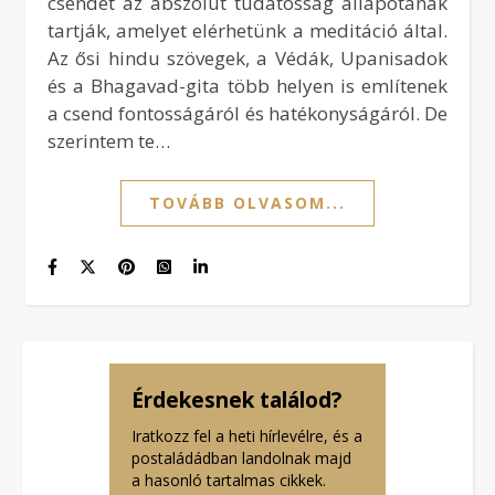
csendet az abszolút tudatosság állapotának
tartják, amelyet elérhetünk a meditáció által.
Az ősi hindu szövegek, a Védák, Upanisadok
és a Bhagavad-gita több helyen is említenek
a csend fontosságáról és hatékonyságáról. De
szerintem te…
TOVÁBB OLVASOM...
Érdekesnek találod?
Iratkozz fel a heti hírlevélre, és a
postaládádban landolnak majd
a hasonló tartalmas cikkek.