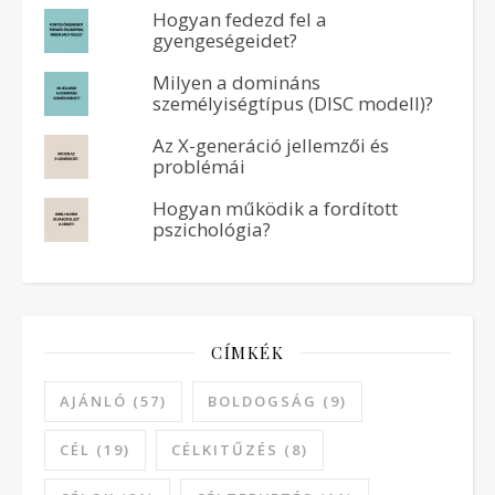
Hogyan fedezd fel a
gyengeségeidet?
Milyen a domináns
személyiségtípus (DISC modell)?
Az X-generáció jellemzői és
problémái
Hogyan működik a fordított
pszichológia?
CÍMKÉK
AJÁNLÓ
(57)
BOLDOGSÁG
(9)
CÉL
(19)
CÉLKITŰZÉS
(8)