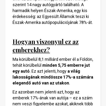
szerint 14 nagy autógyártó található. A
harmadik helyen Észak-Amerika, egy kis
érdekesség: az Egyesült Államok teszi ki
Észak-Amerika autópopulációjának 78%-át.
Hogyan viszonyul ez az
emberekhez?
Ma körülbelül 8,1 milliárd ember él a Földön,
tehát körülbelül
minden 5,75 emberre jut
egy autó
. Ez azt jelenti, hogy
a világ
lakosságának mindössze 17%-a számára
elegendő autó van az utakon
.
Ez azonban nem jelenti azt, hogy az
emberek 17%-ának van autója – ez a szám
nem veszi figyelembe azokat, akiknek több