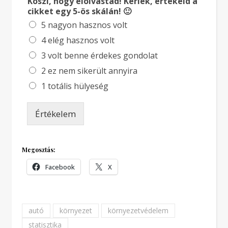
Köszi, hogy elolvastad! Kérlek, értékeld a
cikket egy 5-ös skálán! 🙂
5 nagyon hasznos volt
4 elég hasznos volt
3 volt benne érdekes gondolat
2 ez nem sikerült annyira
1 totális hülyeség
Értékelem
Megosztás:
Facebook
X
autó
környezet
környezetvédelem
statisztika