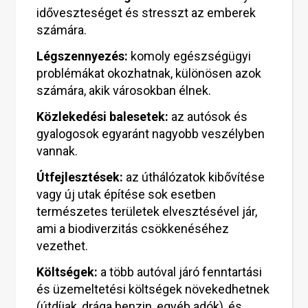
időveszteséget és stresszt az emberek
számára.
Légszennyezés:
komoly egészségügyi
problémákat okozhatnak, különösen azok
számára, akik városokban élnek.
Közlekedési balesetek:
az autósok és
gyalogosok egyaránt nagyobb veszélyben
vannak.
Útfejlesztések:
az úthálózatok kibővítése
vagy új utak építése sok esetben
természetes területek elvesztésével jár,
ami a biodiverzitás csökkenéséhez
vezethet.
Költségek:
a több autóval járó fenntartási
és üzemeltetési költségek növekedhetnek
(útdíjak, drága benzin, egyéb adók), és