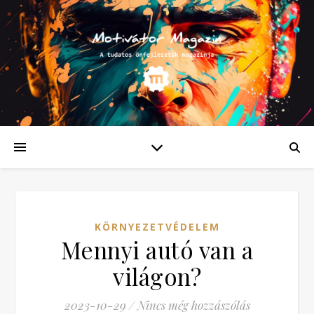
KÖRNYEZETVÉDELEM
Mennyi autó van a
világon?
2023-10-29
/
Nincs még hozzászólás