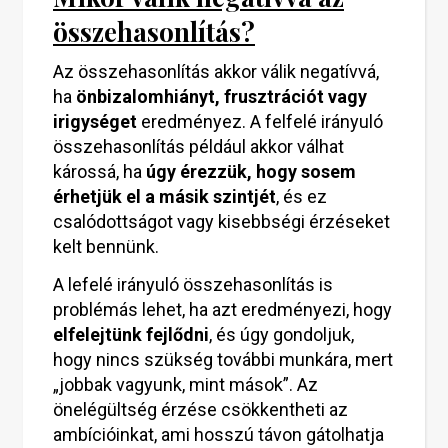
összehasonlítás?
Az összehasonlítás akkor válik negatívvá,
ha
önbizalomhiányt, frusztrációt vagy
irigységet
eredményez. A felfelé irányuló
összehasonlítás például akkor válhat
károssá, ha
úgy érezzük, hogy sosem
érhetjük el a másik szintjét
, és ez
csalódottságot vagy kisebbségi érzéseket
kelt bennünk.
A lefelé irányuló összehasonlítás is
problémás lehet, ha azt eredményezi, hogy
elfelejtünk fejlődni
, és úgy gondoljuk,
hogy nincs szükség további munkára, mert
„jobbak vagyunk, mint mások”. Az
önelégültség érzése csökkentheti az
ambícióinkat, ami hosszú távon gátolhatja