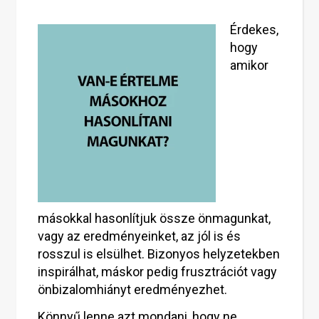
Érdekes,
hogy
amikor
másokkal hasonlítjuk össze önmagunkat,
vagy az eredményeinket, az jól is és
rosszul is elsülhet. Bizonyos helyzetekben
inspirálhat, máskor pedig frusztrációt vagy
önbizalomhiányt eredményezhet.
Könnyű lenne azt mondani, hogy ne