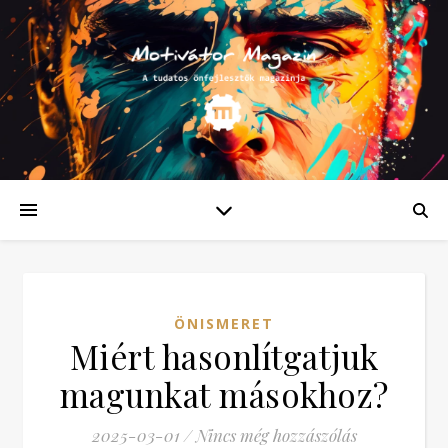
ÖNISMERET
Miért hasonlítgatjuk
magunkat másokhoz?
2025-03-01
/
Nincs még hozzászólás