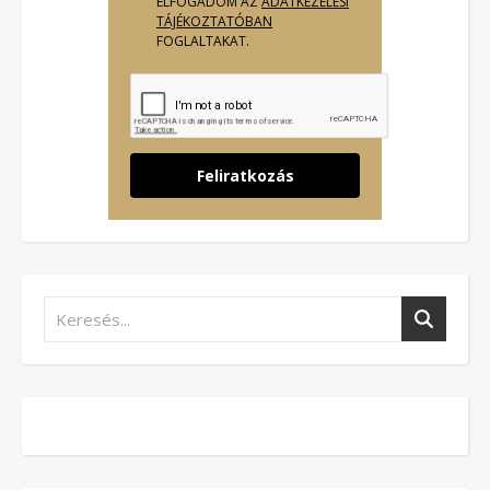
ELFOGADOM AZ
ADATKEZELÉSI
TÁJÉKOZTATÓBAN
FOGLALTAKAT.
Feliratkozás