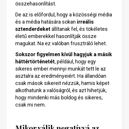
összehasonlítást.
De az is előfordul, hogy a közösségi média
és a média hatására sokan
irreális
sztenderdeket
állítanak fel, és tökéletes
életű emberekkel hasonlítják össze
magukat. Na ez valóban frusztráló lehet.
Sokszor figyelmen kívül hagyjuk a másik
háttértörténetét
, például, hogy egy
sikeres ember mennyi munkát tett le az
asztalra az eredményeiért. Ha állandóan
csak mások sikereit nézzük, hamis képet
alkothatunk a valóságról, és azt hihetjük,
hogy mindenki más boldog és sikeres,
csak mi nem.
Mikor válik negatívvá az