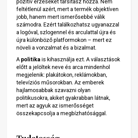
pozitív érzéseket társítasz hozzá. Nem
feltétlenül azért, mert a termék objektíven
jobb, hanem mert ismerősebbé válik
számodra. Ezért találkozhatsz ugyanazzal
a logóval, szlogennel és arculattal újra és
újra különböző platformokon – mert ez
növeli a vonzalmat és a bizalmat.
A
politika
is kihasználja ezt. A választások
előtt a jelöltek neve és arca mindenhol
megjelenik: plakátokon, reklámokban,
televíziós műsorokban. Az emberek
hajlamosabbak szavazni olyan
politikusokra, akiket gyakrabban látnak,
mert az agyuk az ismerősséget
összekapcsolja a megbízhatósággal.