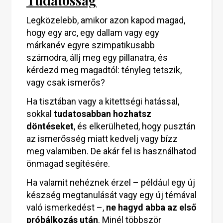
Tudatosság
Legközelebb, amikor azon kapod magad,
hogy egy arc, egy dallam vagy egy
márkanév egyre szimpatikusabb
számodra, állj meg egy pillanatra, és
kérdezd meg magadtól: tényleg tetszik,
vagy csak ismerős?
Ha tisztában vagy a kitettségi hatással,
sokkal
tudatosabban hozhatsz
döntéseket
, és elkerülheted, hogy pusztán
az ismerősség miatt kedvelj vagy bízz
meg valamiben. De akár fel is használhatod
önmagad segítésére.
Ha valamit nehéznek érzel – például egy új
készség megtanulását vagy egy új témával
való ismerkedést –,
ne hagyd abba az első
próbálkozás után
. Minél többször