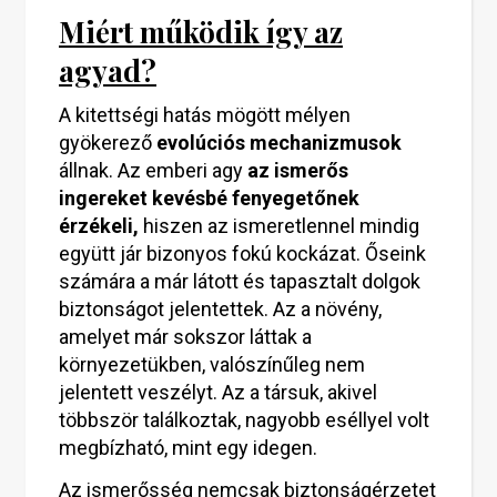
Miért működik így az
agyad?
A kitettségi hatás mögött mélyen
gyökerező
evolúciós mechanizmusok
állnak. Az emberi agy
az ismerős
ingereket kevésbé fenyegetőnek
érzékeli,
hiszen az ismeretlennel mindig
együtt jár bizonyos fokú kockázat. Őseink
számára a már látott és tapasztalt dolgok
biztonságot jelentettek. Az a növény,
amelyet már sokszor láttak a
környezetükben, valószínűleg nem
jelentett veszélyt. Az a társuk, akivel
többször találkoztak, nagyobb eséllyel volt
megbízható, mint egy idegen.
Az ismerősség nemcsak biztonságérzetet