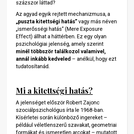
százszor láttad?
Az agyad egyik rejtett mechanizmusa, a
„puszta kitettségi hatás”
vagy más néven
„ismerősségi hatás” (Mere Exposure
Effect) állhat a háttérben. Ez egy olyan
pszichológiai jelenség, amely szerint
minél többször találkozol valamivel,
annál inkább kedveled
– anélkül, hogy ezt
tudatosítanád.
Mi a kitettségi hatás?
A jelenséget először Robert Zajonc
szociálpszichológus írta le 1968-ban.
Kísérletei során különböző ingereket –
például véletlenszerű szavakat, geometriai
formákat és ismeretlen arcokat – mutatott