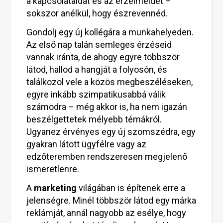
a kapcsolataidat és az érzelmeidet –
sokszor anélkül, hogy észrevennéd.
Gondolj egy új kollégára a munkahelyeden.
Az első nap talán semleges érzéseid
vannak iránta, de ahogy egyre többször
látod, hallod a hangját a folyosón, és
találkozol vele a közös megbeszéléseken,
egyre inkább szimpatikusabbá válik
számodra – még akkor is, ha nem igazán
beszélgettetek mélyebb témákról.
Ugyanez érvényes egy új szomszédra, egy
gyakran látott ügyfélre vagy az
edzőteremben rendszeresen megjelenő
ismeretlenre.
A
marketing
világában is építenek erre a
jelenségre. Minél többször látod egy márka
reklámját, annál nagyobb az esélye, hogy