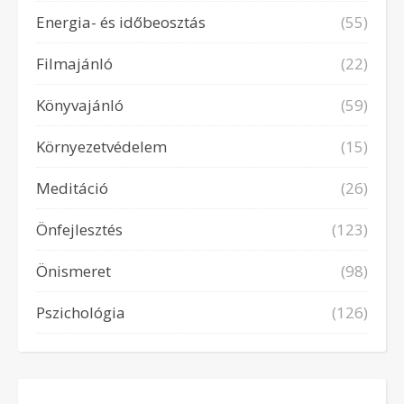
Energia- és időbeosztás
(55)
Filmajánló
(22)
Könyvajánló
(59)
Környezetvédelem
(15)
Meditáció
(26)
Önfejlesztés
(123)
Önismeret
(98)
Pszichológia
(126)