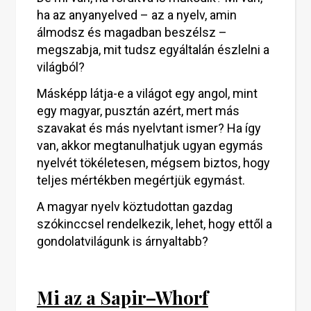
ha az anyanyelved – az a nyelv, amin
álmodsz és magadban beszélsz –
megszabja, mit tudsz egyáltalán észlelni a
világból?
Másképp látja-e a világot egy angol, mint
egy magyar, pusztán azért, mert más
szavakat és más nyelvtant ismer? Ha így
van, akkor megtanulhatjuk ugyan egymás
nyelvét tökéletesen, mégsem biztos, hogy
teljes mértékben megértjük egymást.
A magyar nyelv köztudottan gazdag
szókinccsel rendelkezik, lehet, hogy ettől a
gondolatvilágunk is árnyaltabb?
Mi az a Sapir–Whorf