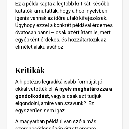
Ez a példa kapta a legtöbb kritikát, későbbi
kutatók kimutatták, hogy a hopi nyelvben
igenis vannak az időre utaló kifejezések.
Úgyhogy ezzel a konkrét példával érdemes
óvatosan bánni – csak azért írtam le, mert
egyébként érdekes, és hozzátartozik az
elmélet alakulásához.
Kritikák
A hipotézis legradikálisabb formáját jó
okkal vetették el.
A nyelv meghatározza a
gondolkodást
, vagyis csak azt tudjuk
elgondolni, amire van szavunk? Ez
egyszerűen nem igaz.
A magyarban például van szó a más
szerencsétlenségén érzett örömre