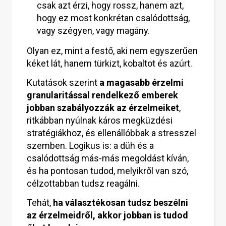
csak azt érzi, hogy rossz, hanem azt,
hogy ez most konkrétan csalódottság,
vagy szégyen, vagy magány.
Olyan ez, mint a festő, aki nem egyszerűen
kéket lát, hanem türkizt, kobaltot és azúrt.
Kutatások szerint
a magasabb érzelmi
granularitással rendelkező emberek
jobban szabályozzák az érzelmeiket
,
ritkábban nyúlnak káros megküzdési
stratégiákhoz, és ellenállóbbak a stresszel
szemben. Logikus is: a düh és a
csalódottság más-más megoldást kíván,
és ha pontosan tudod, melyikről van szó,
célzottabban tudsz reagálni.
Tehát,
ha választékosan tudsz beszélni
az érzelmeidről, akkor jobban is tudod