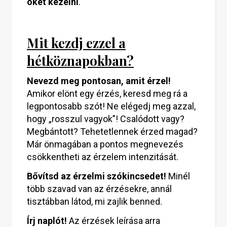
őket kezelni
.
Mit kezdj ezzel a
hétköznapokban?
Nevezd meg pontosan, amit érzel!
Amikor elönt egy érzés, keresd meg rá a
legpontosabb szót! Ne elégedj meg azzal,
hogy „rosszul vagyok”! Csalódott vagy?
Megbántott? Tehetetlennek érzed magad?
Már önmagában a pontos megnevezés
csökkentheti az érzelem intenzitását.
Bővítsd az érzelmi szókincsedet!
Minél
több szavad van az érzésekre, annál
tisztábban látod, mi zajlik benned.
Írj naplót!
Az érzések leírása arra