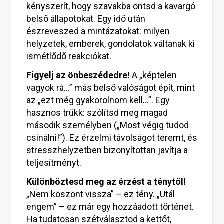
kényszerít, hogy szavakba öntsd a kavargó
belső állapotokat. Egy idő után
észreveszed a mintázatokat: milyen
helyzetek, emberek, gondolatok váltanak ki
ismétlődő reakciókat.
Figyelj az önbeszédedre!
A „képtelen
vagyok rá…” más belső valóságot épít, mint
az „ezt még gyakorolnom kell…”. Egy
hasznos trükk: szólítsd meg magad
második személyben („Most végig tudod
csinálni!”). Ez érzelmi távolságot teremt, és
stresszhelyzetben bizonyítottan javítja a
teljesítményt.
Különböztesd meg az érzést a ténytől!
„Nem köszönt vissza” – ez tény. „Utál
engem” – ez már egy hozzáadott történet.
Ha tudatosan szétválasztod a kettőt,