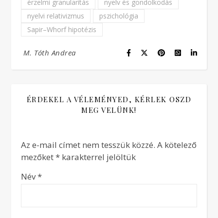
érzelmi granularitás
nyelv és gondolkodás
nyelvi relativizmus
pszichológia
Sapir–Whorf hipotézis
M. Tóth Andrea
ÉRDEKEL A VÉLEMÉNYED, KÉRLEK OSZD
MEG VELÜNK!
Az e-mail címet nem tesszük közzé.
A kötelező
mezőket
*
karakterrel jelöltük
Név
*