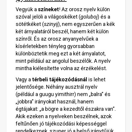
Vegyük a
színeket
! Az orosz nyelv külön
szóval jelöli a világoskéket (
goluboj
) és a
sötétkéket (
szinyij
), nem egyszerűen a kék
két árnyalatáról beszél, hanem két külön
színről. És az orosz anyanyelvűek a
kísérletekben tényleg gyorsabban
különböztetik meg ezt a két árnyalatot,
mint például az angolul beszélők. A nyelv
mintha kiélesítette volna az érzékelést.
Vagy a
térbeli tájékozódásnál
is lehet
jelentősége. Néhány ausztrál nyelv
(például a guugu yimithirr) nem „balra” és
„jobbra” irányokat használ, hanem
égtájakat: „a bögre a kezedtől északra van”.
Akik ezeken a nyelveken beszélnek, azok
feltűnően jó tájékozódási képességgel
rendelkeznek, szuper jó a belső iránytűjük.