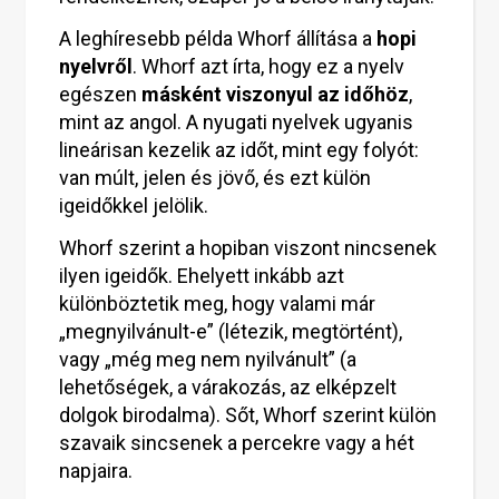
A leghíresebb példa Whorf állítása a
hopi
nyelvről
. Whorf azt írta, hogy ez a nyelv
egészen
másként viszonyul az időhöz
,
mint az angol. A nyugati nyelvek ugyanis
lineárisan kezelik az időt, mint egy folyót:
van múlt, jelen és jövő, és ezt külön
igeidőkkel jelölik.
Whorf szerint a hopiban viszont nincsenek
ilyen igeidők. Ehelyett inkább azt
különböztetik meg, hogy valami már
„megnyilvánult-e” (létezik, megtörtént),
vagy „még meg nem nyilvánult” (a
lehetőségek, a várakozás, az elképzelt
dolgok birodalma). Sőt, Whorf szerint külön
szavaik sincsenek a percekre vagy a hét
napjaira.