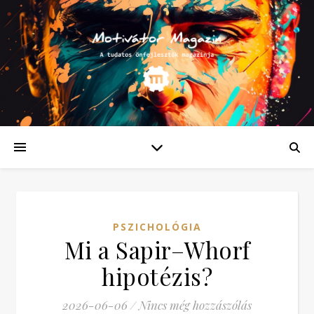
PSZICHOLÓGIA
Mi a Sapir–Whorf
hipotézis?
2026-06-06
/
Nincs még hozzászólás