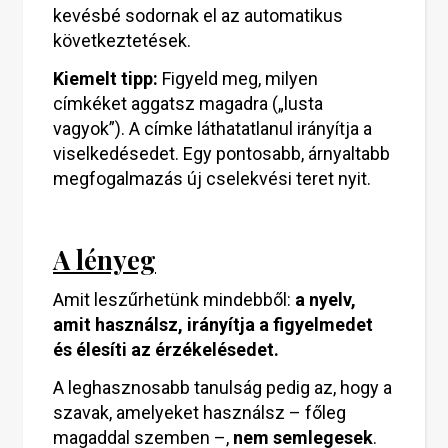
kevésbé sodornak el az automatikus
következtetések.
Kiemelt tipp:
Figyeld meg, milyen
címkéket aggatsz magadra („lusta
vagyok”). A címke láthatatlanul irányítja a
viselkedésedet. Egy pontosabb, árnyaltabb
megfogalmazás új cselekvési teret nyit.
A lényeg
Amit leszűrhetünk mindebből:
a nyelv,
amit használsz, irányítja a figyelmedet
és élesíti az érzékelésedet.
A leghasznosabb tanulság pedig az, hogy a
szavak, amelyeket használsz – főleg
magaddal szemben –,
nem semlegesek
.