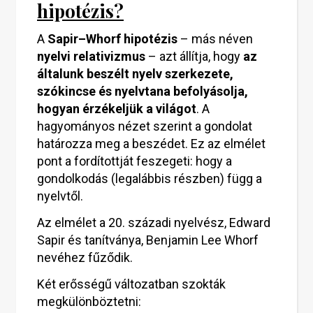
hipotézis?
A
Sapir–Whorf hipotézis
– más néven
nyelvi relativizmus
– azt állítja, hogy
az
általunk beszélt nyelv szerkezete,
szókincse és nyelvtana befolyásolja,
hogyan érzékeljük a világot
. A
hagyományos nézet szerint a gondolat
határozza meg a beszédet. Ez az elmélet
pont a fordítottját feszegeti: hogy a
gondolkodás (legalábbis részben) függ a
nyelvtől.
Az elmélet a 20. századi nyelvész, Edward
Sapir és tanítványa, Benjamin Lee Whorf
nevéhez fűződik.
Két erősségű változatban szokták
megkülönböztetni: