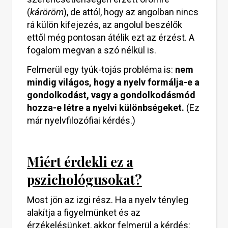
(
káröröm
), de attól, hogy az angolban nincs
rá külön kifejezés, az angolul beszélők
ettől még pontosan átélik ezt az érzést. A
fogalom megvan a szó nélkül is.
Felmerül egy tyúk-tojás probléma is:
nem
mindig világos, hogy a nyelv formálja-e a
gondolkodást, vagy a gondolkodásmód
hozza-e létre a nyelvi különbségeket.
(Ez
már nyelvfilozófiai kérdés.)
Miért érdekli ez a
pszichológusokat?
Most jön az izgi rész. Ha a nyelv tényleg
alakítja a figyelmünket és az
érzékelésünket, akkor felmerül a kérdés: