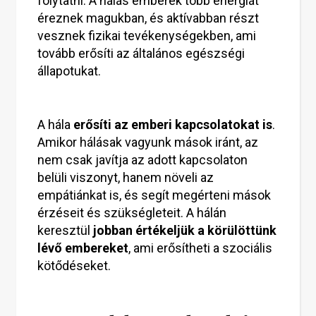
folytatni. A hálás emberek több energiát
éreznek magukban, és aktívabban részt
vesznek fizikai tevékenységekben, ami
tovább erősíti az általános egészségi
állapotukat.
A hála
erősíti az emberi kapcsolatokat is
.
Amikor hálásak vagyunk mások iránt, az
nem csak javítja az adott kapcsolaton
belüli viszonyt, hanem növeli az
empátiánkat is, és segít megérteni mások
érzéseit és szükségleteit. A hálán
keresztül
jobban értékeljük a körülöttünk
lévő embereket
, ami erősítheti a szociális
kötődéseket.