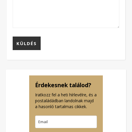
Érdekesnek találod?
Iratkozz fel a heti hírlevélre, és a
postaládádban landolnak majd
a hasonló tartalmas cikkek.