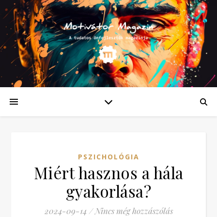
PSZICHOLÓGIA
Miért hasznos a hála
gyakorlása?
2024-09-14
/
Nincs még hozzászólás