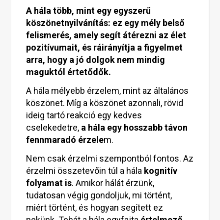
A hála több, mint egy egyszerű
köszönetnyilvánítás: ez egy mély belső
felismerés, amely segít átérezni az élet
pozitívumait, és ráirányítja a figyelmet
arra, hogy a jó dolgok nem mindig
maguktól értetődők.
A hála mélyebb érzelem, mint az általános
köszönet. Míg a köszönet azonnali, rövid
ideig tartó reakció egy kedves
cselekedetre,
a hála egy hosszabb távon
fennmaradó érzele
m.
Nem csak érzelmi szempontból fontos. Az
érzelmi összetevőin túl a hála
kognitív
folyamat is
. Amikor hálát érzünk,
tudatosan végig gondoljuk, mi történt,
miért történt, és hogyan segített ez
nekünk. Tehát a hála egyfajta
értelmező