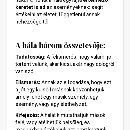
keretet is ad
az eseményeknek: segít
értékelni az életet, függetlenül annak
nehézségeitől.
A hála három összetevője:
Tudatosság:
A felismerés, hogy valami jó
történt velünk, akár kicsi, akár nagy dologról
van szó.
Elismerés:
Annak az elfogadása, hogy ezt
a jót egy külső forrásnak köszönhetjük,
amely lehet egy másik személy, egy
esemény, vagy egy élethelyzet.
Kifejezés:
A hálát kimutathatjuk mások
felé, vagy átélhetjük belsőleg, és
magunkban értékeljük azt, amit kaptunk.