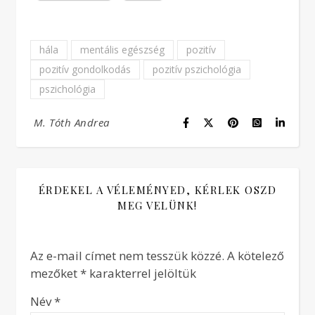
hála
mentális egészség
pozitív
pozitív gondolkodás
pozitív pszichológia
pszichológia
M. Tóth Andrea
ÉRDEKEL A VÉLEMÉNYED, KÉRLEK OSZD
MEG VELÜNK!
Az e-mail címet nem tesszük közzé.
A kötelező
mezőket
*
karakterrel jelöltük
Név
*