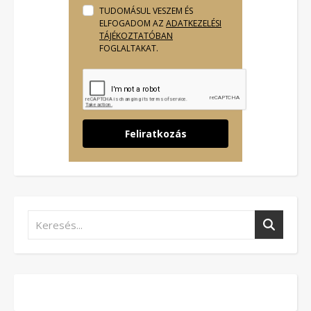
TUDOMÁSUL VESZEM ÉS
ELFOGADOM AZ
ADATKEZELÉSI
TÁJÉKOZTATÓBAN
FOGLALTAKAT.
Feliratkozás