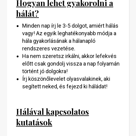
Hogyan lehet gyakorolni a
hálát?
Minden nap írj le 3-5 dolgot, amiért hálás
vagy! Az egyik leghatékonyabb módja a
hála gyakorlásának a hálanapló
rendszeres vezetése.
Ha nem szeretsz irkálni, akkor lefekvés
előtt csak gondolj vissza a nap folyamán
történt jó dolgokra!
Írj köszönőlevelet olyasvalakinek, aki
segített neked, és fejezd ki háládat!
Hálával kapcsolatos
kutatások