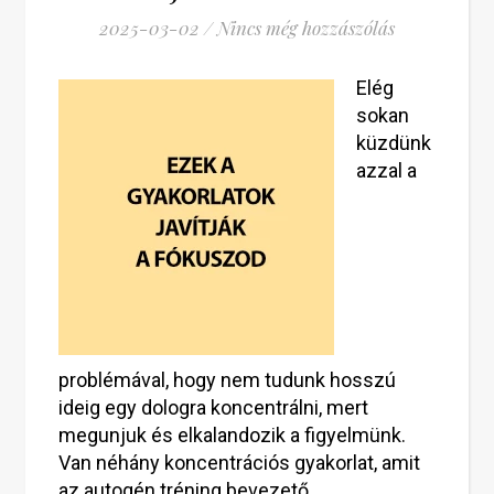
2025-03-02
/
Nincs még hozzászólás
Elég
sokan
küzdünk
azzal a
problémával, hogy nem tudunk hosszú
ideig egy dologra koncentrálni, mert
megunjuk és elkalandozik a figyelmünk.
Van néhány koncentrációs gyakorlat, amit
az autogén tréning bevezető