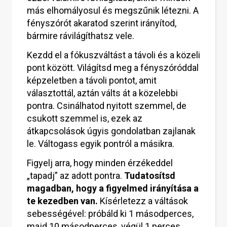
más elhomályosul és megszűnik létezni. A
fényszórót akaratod szerint irányítod,
bármire rávilágíthatsz vele.
Kezdd el a fókuszváltást a távoli és a közeli
pont között. Világítsd meg a fényszóróddal
képzeletben a távoli pontot, amit
választottál, aztán válts át a közelebbi
pontra. Csinálhatod nyitott szemmel, de
csukott szemmel is, ezek az
átkapcsolások úgyis gondolatban zajlanak
le. Váltogass egyik pontról a másikra.
Figyelj arra, hogy minden érzékeddel
„tapadj” az adott pontra.
Tudatosítsd
magadban, hogy a figyelmed irányítása a
te kezedben van.
Kísérletezz a váltások
sebességével: próbáld ki 1 másodperces,
majd 10 másodperces, végül 1 perces