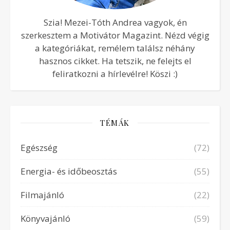
Szia! Mezei-Tóth Andrea vagyok, én
szerkesztem a Motivátor Magazint. Nézd végig
a kategóriákat, remélem találsz néhány
hasznos cikket. Ha tetszik, ne felejts el
feliratkozni a hírlevélre! Köszi :)
TÉMÁK
Egészség
(72)
Energia- és időbeosztás
(55)
Filmajánló
(22)
Könyvajánló
(59)