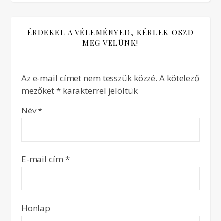
ÉRDEKEL A VÉLEMÉNYED, KÉRLEK OSZD
MEG VELÜNK!
Az e-mail címet nem tesszük közzé.
A kötelező
mezőket
*
karakterrel jelöltük
Név
*
E-mail cím
*
Honlap