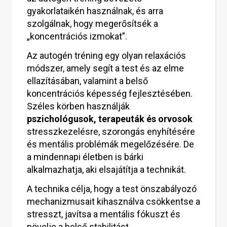
gyakorlataikén használnak, és arra
szolgálnak, hogy megerősítsék a
„koncentrációs izmokat”.
Az autogén tréning egy olyan relaxációs
módszer, amely segít a test és az elme
ellazításában, valamint a belső
koncentrációs képesség fejlesztésében.
Széles körben használják
pszichológusok, terapeuták és orvosok
stresszkezelésre, szorongás enyhítésére
és mentális problémák megelőzésére. De
a mindennapi életben is bárki
alkalmazhatja, aki elsajátítja a technikát.
A technika célja, hogy a test önszabályozó
mechanizmusait kihasználva csökkentse a
stresszt, javítsa a mentális fókuszt és
növelje a belső stabilitást.