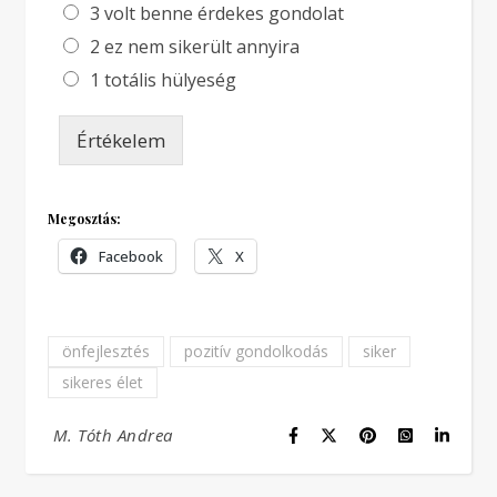
3 volt benne érdekes gondolat
2 ez nem sikerült annyira
1 totális hülyeség
Értékelem
Megosztás:
Facebook
X
önfejlesztés
pozitív gondolkodás
siker
sikeres élet
M. Tóth Andrea