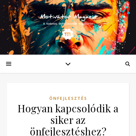
ÖNFEJLESZTÉS
Hogyan kapcsolódik a
siker az
önfejlesztéshez?