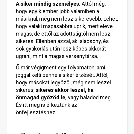
A siker mindig személyes.
Attól még,
hogy egyik ember jobb valamiben a
másiknál, még nem lesz sikeresebb. Lehet,
hogy valaki magasabbra ugrik, mert eleve
magas, de ettől az adottságtól nem lesz
sikeres. Ellenben azzal, aki alacsony, és
sok gyakorlás után lesz képes akkorát
ugrani, mint a magas versenytársa.
Ő már végigment egy folyamaton, ami
joggal kelti benne a siker érzését. Attól,
hogy másokat legyőzöl, még nem leszel
sikeres,
sikeres akkor leszel, ha
önmagad győzöd le,
vagy haladod meg.
És itt meg is érkeztünk az
önfejlesztéshez.