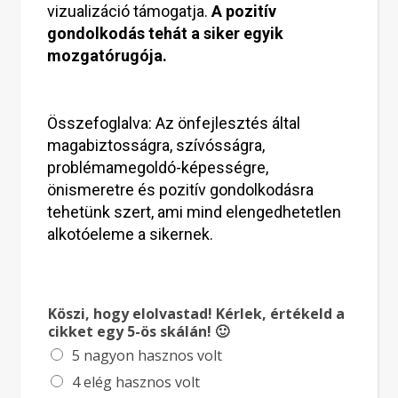
vizualizáció támogatja.
A pozitív
gondolkodás tehát a siker egyik
mozgatórugója.
Összefoglalva: Az önfejlesztés által
magabiztosságra, szívósságra,
problémamegoldó-képességre,
önismeretre és pozitív gondolkodásra
tehetünk szert, ami mind elengedhetetlen
alkotóeleme a sikernek.
Köszi, hogy elolvastad! Kérlek, értékeld a
cikket egy 5-ös skálán! 🙂
5 nagyon hasznos volt
4 elég hasznos volt