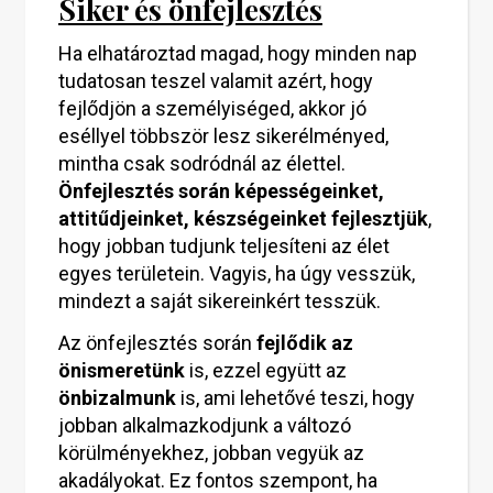
Siker és önfejlesztés
Ha elhatároztad magad, hogy minden nap
tudatosan teszel valamit azért, hogy
fejlődjön a személyiséged, akkor jó
eséllyel többször lesz sikerélményed,
mintha csak sodródnál az élettel.
Önfejlesztés során képességeinket,
attitűdjeinket, készségeinket fejlesztjük
,
hogy jobban tudjunk teljesíteni az élet
egyes területein. Vagyis, ha úgy vesszük,
mindezt a saját sikereinkért tesszük.
Az önfejlesztés során
fejlődik az
önismeretünk
is, ezzel együtt az
önbizalmunk
is, ami lehetővé teszi, hogy
jobban alkalmazkodjunk a változó
körülményekhez, jobban vegyük az
akadályokat. Ez fontos szempont, ha