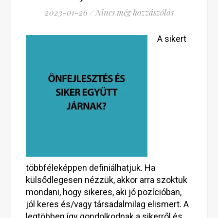
2023-01-26
/
Nincs még hozzászólás
A sikert
többféleképpen definiálhatjuk. Ha
külsődlegesen nézzük, akkor arra szoktuk
mondani, hogy sikeres, aki jó pozícióban,
jól keres és/vagy társadalmilag elismert. A
legtöbben így gondolkodnak a sikerről és