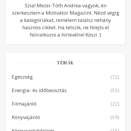
Szia! Mezei-Tóth Andrea vagyok, én
szerkesztem a Motivátor Magazint. Nézd végig
a kategóriákat, remélem találsz néhány
hasznos cikket. Ha tetszik, ne felejts el
feliratkozni a hírlevélre! Köszi :)
TÉMÁK
Egészség
(72)
Energia- és időbeosztás
(55)
Filmajánló
(22)
Könyvajánló
(59)
Környezetvédelem
(15)