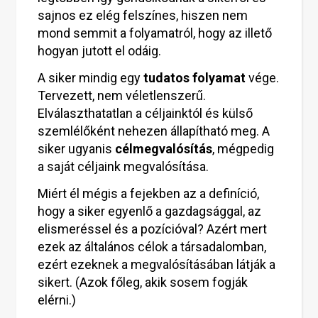
sajnos ez elég felszínes, hiszen nem
mond semmit a folyamatról, hogy az illető
hogyan jutott el odáig.
A siker mindig egy
tudatos
folyamat
vége.
Tervezett, nem véletlenszerű.
Elválaszthatatlan a céljainktól és külső
szemlélőként nehezen állapítható meg. A
siker ugyanis
célmegvalósítás
, mégpedig
a saját céljaink megvalósítása.
Miért él mégis a fejekben az a definíció,
hogy a siker egyenlő a gazdagsággal, az
elismeréssel és a pozícióval? Azért mert
ezek az általános célok a társadalomban,
ezért ezeknek a megvalósításában látják a
sikert. (Azok főleg, akik sosem fogják
elérni.)