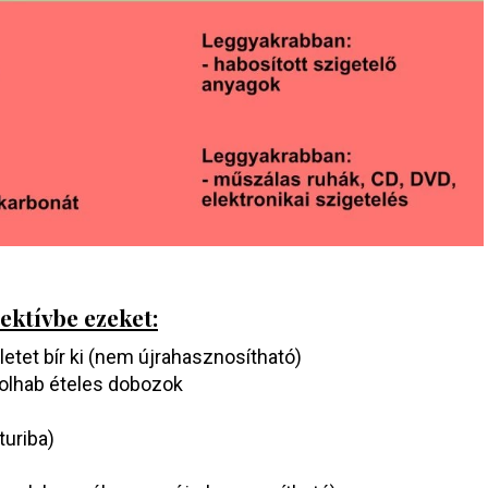
ktívbe ezeket:
tet bír ki (nem újrahasznosítható)
rolhab ételes dobozok
turiba)