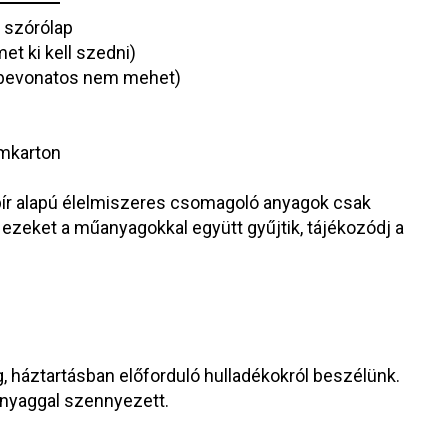
, szórólap
met ki kell szedni)
g bevonatos nem mehet)
ámkarton
pír alapú élelmiszeres csomagoló anyagok csak
 ezeket a műanyagokkal együtt gyűjtik, tájékozódj a
 háztartásban előforduló hulladékokról beszélünk.
 anyaggal szennyezett.