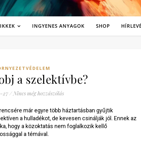
IKKEK
INGYENES ANYAGOK
SHOP
HÍRLEV
ÖRNYEZETVÉDELEM
obj a szelektívbe?
-27
/
Nincs még hozzászólás
rencsére már egyre több háztartásban gyűjtik
ektíven a hulladékot, de kevesen csinálják jól. Ennek az
ka, hogy a közoktatás nem foglalkozik kellő
ossággal a témával.