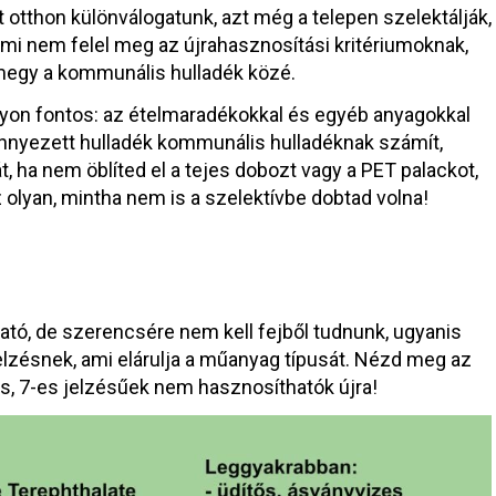
 otthon különválogatunk, azt még a telepen szelektálják,
mi nem felel meg az újrahasznosítási kritériumoknak,
megy a kommunális hulladék közé.
yon fontos: az ételmaradékokkal és egyéb anyagokkal
nnyezett hulladék kommunális hulladéknak számít,
t, ha nem öblíted el a tejes dobozt vagy a PET palackot,
 olyan, mintha nem is a szelektívbe dobtad volna!
ó, de szerencsére nem kell fejből tudnunk, ugyanis
elzésnek, ami elárulja a műanyag típusát. Nézd meg az
os, 7-es jelzésűek nem hasznosíthatók újra!