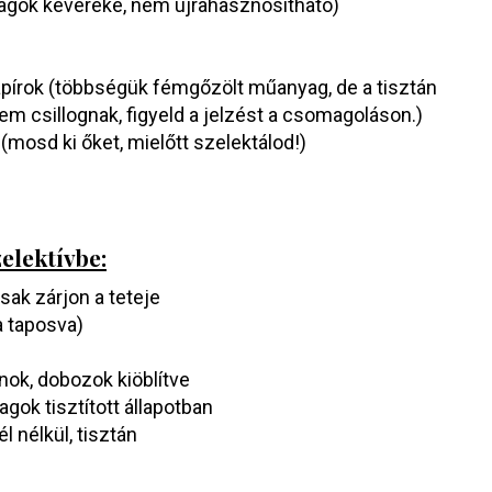
agok keveréke, nem újrahasznosítható)
pírok (többségük fémgőzölt műanyag, de a tisztán
 csillognak, figyeld a jelzést a csomagoláson.)
(mosd ki őket, mielőtt szelektálod!)
elektívbe:
sak zárjon a teteje
a taposva)
ok, dobozok kiöblítve
ok tisztított állapotban
l nélkül, tisztán