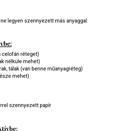
ogy ne legyen szennyezett más anyaggal.
vbe:
a celofán réteget)
ak nélküle mehet)
rak, tálak (van benne műanyagréteg)
 része mehet)
zerrel szennyezett papír
tívbe: