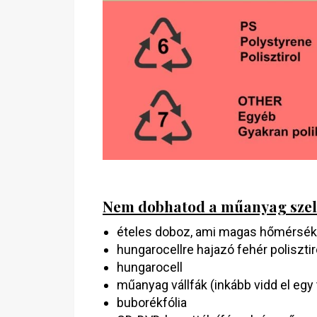
Nem dobhatod a műanyag szele
ételes doboz, ami magas hőmérsékle
hungarocellre hajazó fehér poliszti
hungarocell
műanyag vállfák (inkább vidd el egy 
buborékfólia