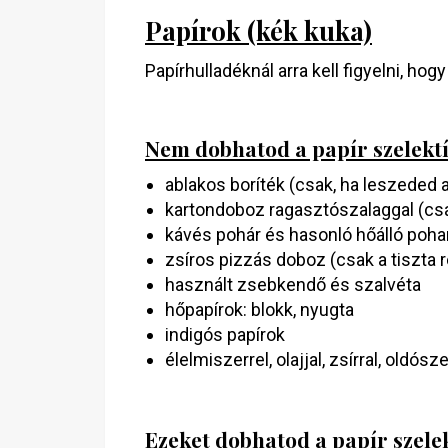
Papírok (kék kuka)
Papírhulladéknál arra kell figyelni, h
Nem dobhatod a papír szelektí
ablakos boríték (csak, ha leszeded 
kartondoboz ragasztószalaggal (cs
kávés pohár és hasonló hőálló poha
zsíros pizzás doboz (csak a tiszta
használt zsebkendő és szalvéta
hőpapírok: blokk, nyugta
indigós papírok
élelmiszerrel, olajjal, zsírral, oldós
Ezeket dobhatod a papír szelek