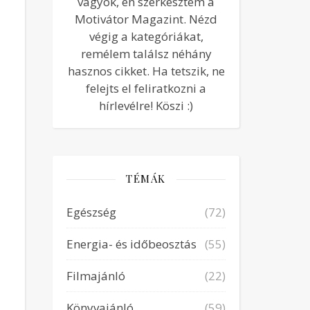
vagyok, én szerkesztem a
Motivátor Magazint. Nézd
végig a kategóriákat,
remélem találsz néhány
hasznos cikket. Ha tetszik, ne
felejts el feliratkozni a
hírlevélre! Köszi :)
TÉMÁK
Egészség
(72)
Energia- és időbeosztás
(55)
Filmajánló
(22)
Könyvajánló
(59)