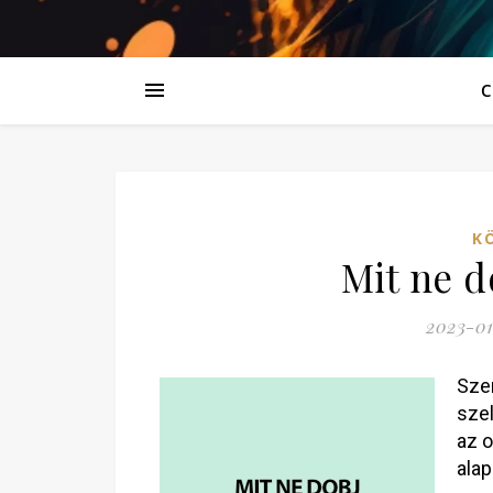
C
K
Mit ne d
2023-01
Sze
szel
az o
alap