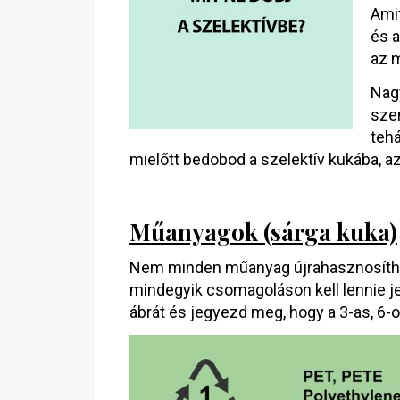
Amit
és a
az 
Nag
sze
tehá
mielőtt bedobod a szelektív kukába, az
Műanyagok (sárga kuka)
Nem minden műanyag újrahasznosíthat
mindegyik csomagoláson kell lennie j
ábrát és jegyezd meg, hogy a 3-as, 6-