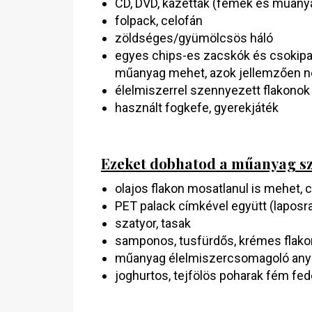
CD, DVD, kazetták (fémek és műany
folpack, celofán
zöldséges/gyümölcsös háló
egyes chips-es zacskók és csokipa
műanyag mehet, azok jellemzően nem
élelmiszerrel szennyezett flakonok 
használt fogkefe, gyerekjáték
Ezeket dobhatod a műanyag sz
olajos flakon mosatlanul is mehet, c
PET palack címkével együtt (laposr
szatyor, tasak
samponos, tusfürdős, krémes flakon
műanyag élelmiszercsomagoló anyag
joghurtos, tejfölös poharak fém fedé