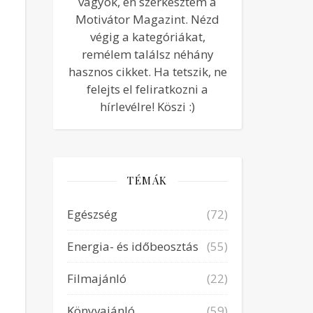
vagyok, én szerkesztem a
Motivátor Magazint. Nézd
végig a kategóriákat,
remélem találsz néhány
hasznos cikket. Ha tetszik, ne
felejts el feliratkozni a
hírlevélre! Köszi :)
TÉMÁK
Egészség
(72)
Energia- és időbeosztás
(55)
Filmajánló
(22)
Könyvajánló
(59)