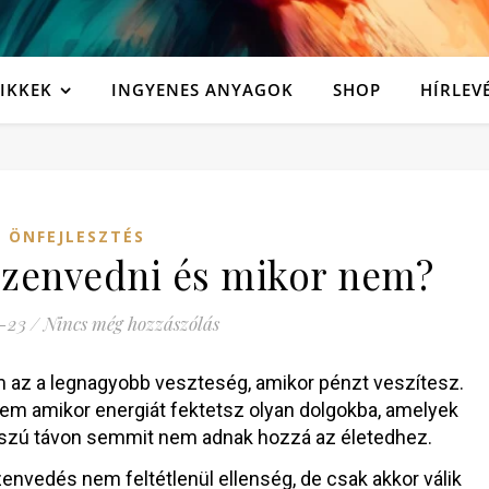
IKKEK
INGYENES ANYAGOK
SHOP
HÍRLEV
ÖNFEJLESZTÉS
szenvedni és mikor nem?
-23
/
Nincs még hozzászólás
 az a legnagyobb veszteség, amikor pénzt veszítesz.
em amikor energiát fektetsz olyan dolgokba, amelyek
szú távon semmit nem adnak hozzá az életedhez.
envedés nem feltétlenül ellenség, de csak akkor válik