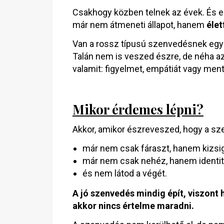
Csakhogy közben telnek az évek. És 
már nem átmeneti állapot, hanem
élet
Van a rossz típusú szenvedésnek egy k
Talán nem is veszed észre, de néha a
valamit: figyelmet, empátiát vagy men
Mikor érdemes lépni?
Akkor, amikor észreveszed, hogy a sz
már nem csak fáraszt, hanem kizsig
már nem csak nehéz, hanem identitá
és nem látod a végét.
A jó szenvedés mindig épít, viszont 
akkor nincs értelme maradni.