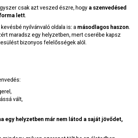
egyszer csak azt veszed észre, hogy
a szenvedésed
forma lett
.
evésbé nyilvánvaló oldala is: a
másodlagos haszon
.
zért maradsz egy helyzetben, mert cserébe kapsz
tesülést bizonyos felelősségek alól.
envedés:
erel,
ssá vált,
ha egy helyzetben már nem látod a saját jövődet,