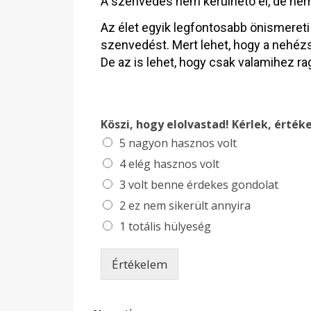
A szenvedés nem kerülhető el, de nem
Az élet egyik legfontosabb önismereti
szenvedést. Mert lehet, hogy a nehézs
De az is lehet, hogy csak valamihez 
Köszi, hogy elolvastad! Kérlek, értéke
5 nagyon hasznos volt
4 elég hasznos volt
3 volt benne érdekes gondolat
2 ez nem sikerült annyira
1 totális hülyeség
Értékelem