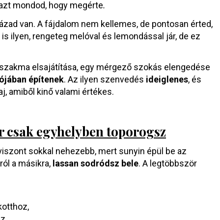
 azt mondod, hogy megérte
.
lázad van. A fájdalom nem kellemes, de pontosan érted,
is ilyen, rengeteg melóval és lemondással jár, de ez
új szakma elsajátítása, egy mérgező szokás elengedése
ójában építenek
. Az ilyen szenvedés
ideiglenes
, és
j, amiből kinő valami értékes.
r csak egyhelyben toporogsz
iszont sokkal nehezebb, mert sunyin épül be az
ról a másikra,
lassan sodródsz bele
. A legtöbbször
otthoz,
z,