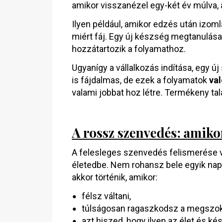
amikor visszanézel egy-két év múlva,
Ilyen például, amikor edzés után izom
miért fáj. Egy új készség megtanulása 
hozzátartozik a folyamathoz.
Ugyanígy a vállalkozás indítása, egy 
is fájdalmas, de ezek a folyamatok
val
valami jobbat hoz létre. Termékeny tala
A rossz szenvedés: amiko
A felesleges szenvedés felismerése v
életedbe. Nem rohansz bele egyik nap
akkor történik, amikor:
félsz váltani,
túlságosan ragaszkodsz a megszok
azt hiszed, hogy ilyen az élet és kés