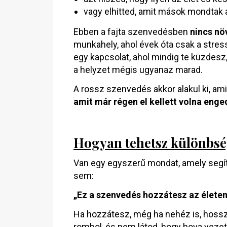
vagy elhitted, amit mások mondtak 
Ebben a fajta szenvedésben
nincs n
munkahely, ahol évek óta csak a stres
egy kapcsolat, ahol mindig te küzdesz,
a helyzet mégis ugyanaz marad.
A rossz szenvedés akkor alakul ki, am
amit már régen el kellett volna enge
Hogyan tehetsz különbsé
Van egy egyszerű mondat, amely segí
sem:
„Ez a szenvedés hozzátesz az életem
Ha hozzátesz, még ha nehéz is, hossz
rombol, és nem látod, hogy hova vezet,