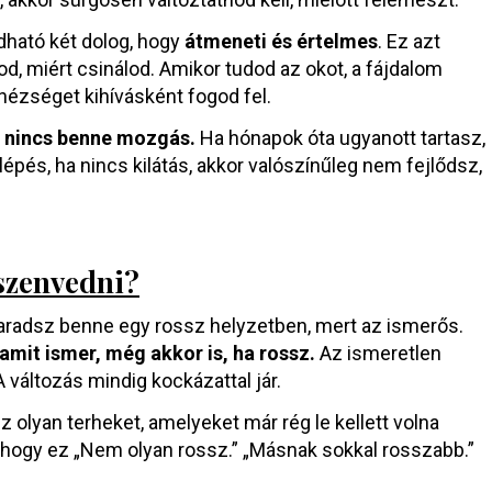
ható két dolog, hogy
átmeneti és értelmes
. Ez azt
dod, miért csinálod. Amikor tudod az okot, a fájdalom
hézséget kihívásként fogod fel.
gy nincs benne mozgás.
Ha hónapok óta ugyanott tartasz,
épés, ha nincs kilátás, akkor valószínűleg nem fejlődsz,
 szenvedni?
aradsz benne egy rossz helyzetben, mert az ismerős.
amit ismer, még akkor is, ha rossz.
Az ismeretlen
 változás mindig kockázattal jár.
z olyan terheket, amelyeket már rég le kellett volna
ogy ez „Nem olyan rossz.” „Másnak sokkal rosszabb.”