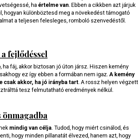
vetségessé, ha
értelme van
. Ebben a cikkben azt járjuk
ül, hogyan különböztesd meg a növekedést támogató
almat a teljesen felesleges, romboló szenvedéstől.
a fejlődéssel
, ha fáj, akkor biztosan jó úton jársz. Hiszen kemény
Csakhogy ez így ebben a formában nem igaz.
A kemény
e csak akkor,
ha jó irányba tart
. A rossz helyen végzett
trálttá tesz felmutatható eredmények nélkül.
tés önmagadba
snek
mindig van célja
. Tudod, hogy miért csinálod, és
enti, hogy minden pillanatát élvezed, hanem azt, hogy