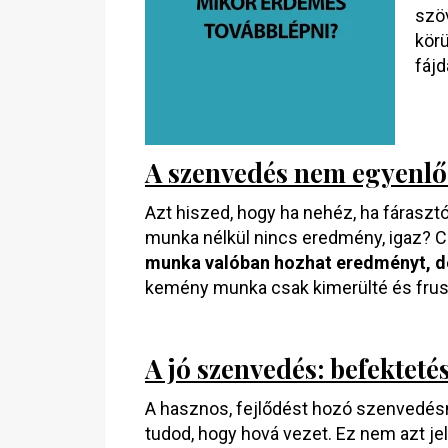
szö
kör
fájd
A szenvedés nem egyenlő 
Azt hiszed, hogy ha nehéz, ha fárasztó
munka nélkül nincs eredmény, igaz? 
munka valóban hozhat eredményt, d
kemény munka csak kimerülté és frusz
A jó szenvedés: befekte
A hasznos, fejlődést hozó szenvedé
tudod, hogy hová vezet. Ez nem azt jel