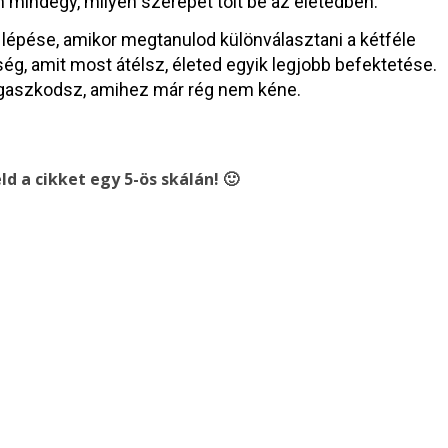
 mindegy, milyen szerepet tölt be az életedben.
 lépése, amikor megtanulod különválasztani a kétféle
ég, amit most átélsz, életed egyik legjobb befektetése.
ragaszkodsz, amihez már rég nem kéne.
ld a cikket egy 5-ös skálán! 🙂