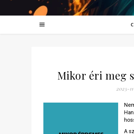
C
Mikor éri meg 
2025-11
Nem
Han
hos
A sz