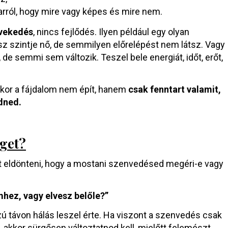
arról, hogy mire vagy képes és mire nem.
övekedés
, nincs fejlődés. Ilyen például egy olyan
sz szintje nő, de semmilyen előrelépést nem látsz. Vagy
 de semmi sem változik. Teszel bele energiát, időt, erőt,
ikor a fájdalom nem épít, hanem
csak fenntart valamit,
dned.
get?
t eldönteni, hogy a mostani szenvedésed megéri-e vagy
hez, vagy elvesz belőle?”
ú távon hálás leszel érte. Ha viszont a szenvedés csak
 akkor sürgősen változtatnod kell, mielőtt felemészt.