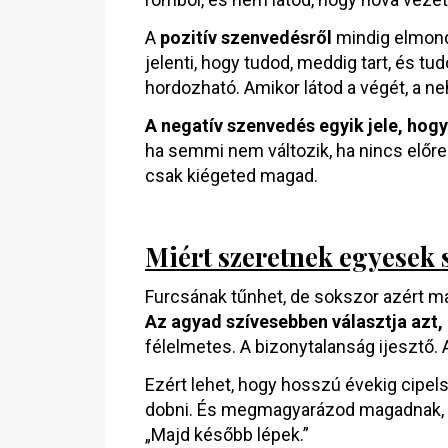
A
pozitív szenvedésről
mindig elmond
jelenti, hogy tudod, meddig tart, és tu
hordozható. Amikor látod a végét, a ne
A negatív szenvedés egyik jele, ho
ha semmi nem változik, ha nincs előrel
csak kiégeted magad.
Miért szeretnek egyesek
Furcsának tűnhet, de sokszor azért m
Az agyad szívesebben választja azt, 
félelmetes. A bizonytalanság ijesztő. A
Ezért lehet, hogy hosszú évekig cipels
dobni. És megmagyarázod magadnak, h
„Majd később lépek.”