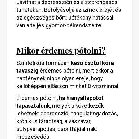
Javíthat a depresszión és a szorongásos
tüneteken. Befolyásolja az izmok erejét és
az egészséges bőrt. Jótékony hatással
van a teljes gyomor-bélrendszerre.
Mikor érdemes pótolni?
Szintetikus formában
késő ősztől kora
tavaszig
érdemes pótolni, mert ekkor a
napfénynek nincs olyan ereje, hogy
kellőképpen ellásson minket D-vitaminnal.
Érdemes pótolni,
ha hiányállapotot
tapasztalunk
, melyek a következők
lehetnek: depresszió, hangulatingadozás,
krónikus fáradtság, alvászavar,
súlygyarapodás, csontfájdalmak,
meszesedés.