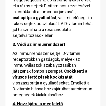
el a rákos sejtek D-vitaminos kezelésével
is: csökkenti a tumor burjánzását,
csillapítja a gyulladást
, valamit elősegíti a
rákos sejtek pusztulását. A D-vitamin tehát
jól használható a rosszindulatú
sejtelváltozások ellen.
3. Védi az immunrendszert
Az immunrendszer sejtjei D-vitamin
receptorokban gazdagok, melyek az
immunválaszok szabályozásában
játszanak fontos szerepet.
Csökkenti a
vírusos fertőzések kockázatát
,
visszaszorítja a gyulladásokat. Emellett a
D-vitamin hiánya hozzájárulhat autoimmun
betegségek kialakulásához.
4. Hozzájárul a megfelelő