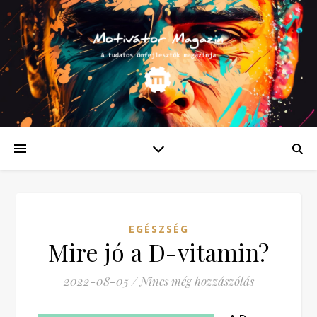
EGÉSZSÉG
Mire jó a D-vitamin?
2022-08-05
/
Nincs még hozzászólás