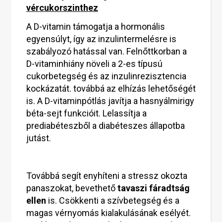
vércukorszinthez
A D-vitamin támogatja a hormonális
egyensúlyt, így az inzulintermelésre is
szabályozó hatással van. Felnőttkorban a
D-vitaminhiány növeli a 2-es típusú
cukorbetegség és az inzulinrezisztencia
kockázatát. továbbá az elhízás lehetőségét
is. A D-vitaminpótlás javítja a hasnyálmirigy
béta-sejt funkcióit. Lelassítja a
prediabéteszből a diabéteszes állapotba
jutást.
Továbbá segít enyhíteni a stressz okozta
panaszokat, bevethető
tavaszi fáradtság
ellen
is. Csökkenti a szívbetegség és a
magas vérnyomás kialakulásának esélyét.