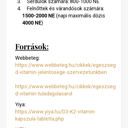
Serdülők számára: 800-1000 NE
Felnőttek és várandósok számára:
1500-2000 NE
(napi maximális dózis
4000 NE
)
Források:
Webbeteg:
https://www.webbeteg.hu/cikkek/egeszseges/1
d-vitamin-jelentosege-szervezetunkben
https://www.webbeteg.hu/cikkek/egeszseges/2
d-vitamin-tuladagolasarol
Yiya:
https://www.yiya.hu/D3-K2-vitamin-
kapszula-tabletta.php