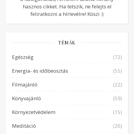
hasznos cikket. Ha tetszik, ne felejts el
feliratkozni a hírlevélre! Köszi :)
TÉMÁK
Egészség
(72)
Energia- és időbeosztás
(55)
Filmajánló
(22)
Könyvajánló
(59)
Környezetvédelem
(15)
Meditáció
(26)