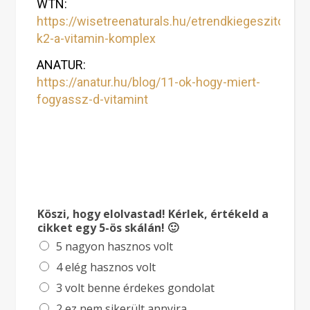
WTN:
https://wisetreenaturals.hu/etrendkiegeszitok/d3
k2-a-vitamin-komplex
ANATUR:
https://anatur.hu/blog/11-ok-hogy-miert-
fogyassz-d-vitamint
Köszi, hogy elolvastad! Kérlek, értékeld a
cikket egy 5-ös skálán! 🙂
5 nagyon hasznos volt
4 elég hasznos volt
3 volt benne érdekes gondolat
2 ez nem sikerült annyira