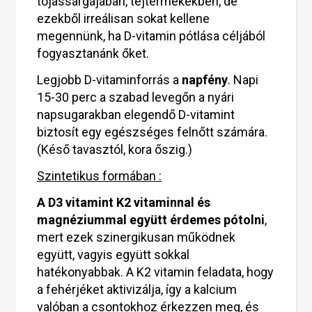
tojássárgájában, tejtermékekben, de
ezekből irreálisan sokat kellene
megennünk, ha D-vitamin pótlása céljából
fogyasztanánk őket.
Legjobb D-vitaminforrás a
napfény
. Napi
15-30 perc a szabad levegőn a nyári
napsugarakban elegendő D-vitamint
biztosít egy egészséges felnőtt számára.
(Késő tavasztól, kora őszig.)
Szintetikus formában :
A D3 vitamint K2 vitaminnal és
magnéziummal együtt érdemes pótolni
,
mert ezek szinergikusan működnek
együtt, vagyis együtt sokkal
hatékonyabbak. A K2 vitamin feladata, hogy
a fehérjéket aktivizálja, így a kalcium
valóban a csontokhoz érkezzen meg, és