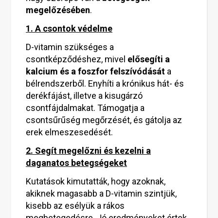
megelőzésében
.
1. A csontok védelme
D-vitamin szükséges a
csontképződéshez, mivel
elősegíti a
kalcium és a foszfor felszívódását
a
bélrendszerből. Enyhíti a krónikus hát- és
derékfájást, illetve a kisugárzó
csontfájdalmakat. Támogatja a
csontsűrűség megőrzését, és gátolja az
erek elmeszesedését.
2. Segít megelőzni és kezelni a
daganatos betegségeket
Kutatások kimutatták, hogy azoknak,
akiknek magasabb a D-vitamin szintjük,
kisebb az esélyük a rákos
megbetegedésre. Jó eredményeket értek