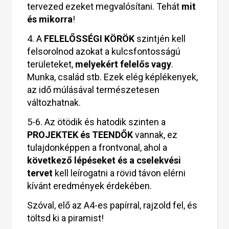
tervezed ezeket megvalósítani. Tehát
mit
és mikorra
!
4. A
FELELŐSSÉGI KÖRÖK
szintjén kell
felsorolnod azokat a kulcsfontosságú
területeket,
melyekért felelős vagy
.
Munka, család stb. Ezek elég képlékenyek,
az idő múlásával természetesen
változhatnak.
5-6. Az ötödik és hatodik szinten a
PROJEKTEK és TEENDŐK
vannak, ez
tulajdonképpen a frontvonal, ahol a
következő lépéseket és a cselekvési
tervet
kell leírogatni a rövid távon elérni
kívánt eredmények érdekében.
Szóval, elő az A4-es papírral, rajzold fel, és
töltsd ki a piramist!