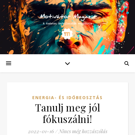
ENERGIA- ÉS IDŐBEOSZTÁS
Tanulj meg jól
fókuszálni!
2022-01-16
/
Nincs még hozzászólás