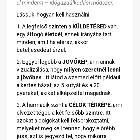
el mindent! – időgazdálkodási módszer.
Lássuk, hogyan kell használni:
1. A legfelső szinten a
KÜLDETÉSED
van,
egy átfogó
életcél
, ennek irányába tart
minden, amit ha elérsz, akkor
beteljesedést érzel.
2. Eggyel lejjebb a
JÖVŐKÉP
, ami annak
vizualizálása, hogy
milyen szeretnél lenni
a jövőben
. Itt látod a szemed előtt például
a kertes házat, az 5 kutyát és a 20
gyereket, akiket elképzeltél magadnak.
3. A harmadik szint a
CÉLOK TÉRKÉPE
, ami
elvezet téged a két felsőbb szintre. Itt
azokat a dolgokat kell felsorakoztatni,
melyeket meg kell tenned, hogy előrébb
juss, azt is jegyezd fel, hogy mikorra