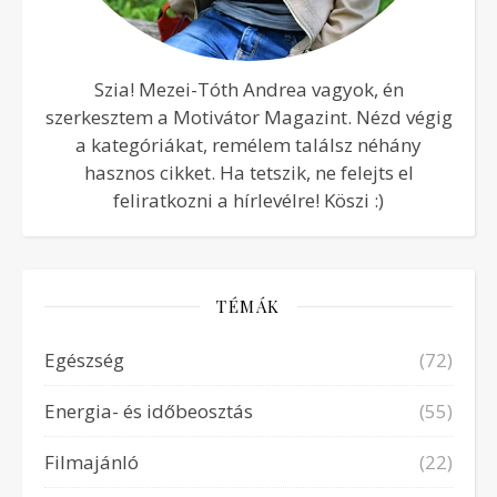
Szia! Mezei-Tóth Andrea vagyok, én
szerkesztem a Motivátor Magazint. Nézd végig
a kategóriákat, remélem találsz néhány
hasznos cikket. Ha tetszik, ne felejts el
feliratkozni a hírlevélre! Köszi :)
TÉMÁK
Egészség
(72)
Energia- és időbeosztás
(55)
Filmajánló
(22)