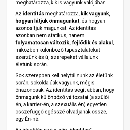
meghatározza, kik is vagyunk valójában.
Az
identitás
meghatározza,
kik vagyunk,
hogyan látjuk önmagunkat
, és hogyan
azonosítjuk magunkat. Az identitás
azonban nem statikus, hanem
folyamatosan változik, fejlődik és alakul
,
miközben különböző tapasztalatokat
szerzünk és új szerepeket vállalunk
életünk során.
Sok szerepben kell helytállnunk az életünk
során, sokoldalúak vagyunk, mégis
önazonosak. Az identitás segít abban, hogy
önmagunk különböző változatai (a szülői
én, a karrier-én, a szexuális én) egyetlen
összefüggő egésszé olvadjanak össze,
egy Én-né.
Az identitás szó a latin „identitas”