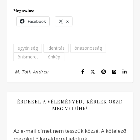
Megosztás:
Facebook
X
egyéniség
identitás
önazonosság
önismeret
önkép
M. Tóth Andrea
ÉRDEKEL A VÉLEMÉNYED, KÉRLEK OSZD
MEG VELÜNK!
Az e-mail címet nem tesszük közzé.
A kötelező
mezőket
*
karakterrel jelöltük