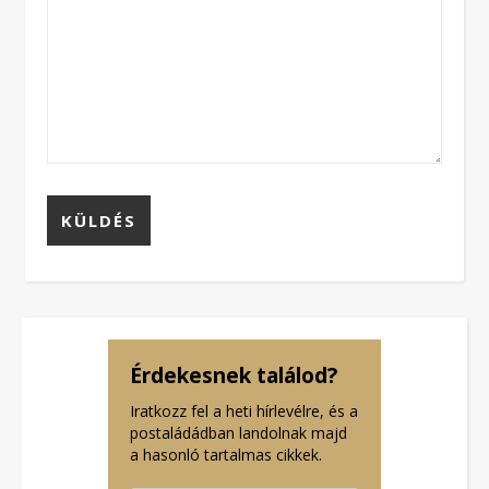
Érdekesnek találod?
Iratkozz fel a heti hírlevélre, és a
postaládádban landolnak majd
a hasonló tartalmas cikkek.