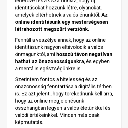
lehetővé teszik számunkra, hogy új
identitásokat hozzunk létre, olyanokat,
amelyek eltérhetnek a valós énünktől.
Az
online identitásunk egy mesterségesen
létrehozott megszűrt verziónk.
Fennáll a veszélye annak, hogy az online
identitásunk nagyon eltávolodik a valós
önmagunktól, ami
hosszú távon negatívan
hathat az önazonosságunkra
, és egyben
a mentális egészségünkre is.
Szerintem fontos a hitelesség és az
önazonosság fenntartása a digitális térben
is. Ez azt jelenti, hogy törekednünk kell arra,
hogy az online megjelenésünk
összhangban legyen a valós életünkkel és
valódi értékeinkkel. Minden más csak
képmutatás.