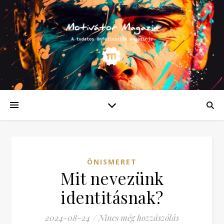
ÖNISMERET
Mit nevezünk
identitásnak?
2024-08-24
/
Nincs még hozzászólás