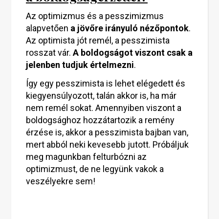
Az optimizmus és a pesszimizmus
alapvetően
a jövőre irányuló nézőpontok
.
Az optimista jót remél, a pesszimista
rosszat vár.
A boldogságot viszont csak a
jelenben tudjuk értelmezni
.
Így egy pesszimista is lehet elégedett és
kiegyensúlyozott, talán akkor is, ha már
nem remél sokat. Amennyiben viszont a
boldogsághoz hozzátartozik a remény
érzése is, akkor a pesszimista bajban van,
mert abból neki kevesebb jutott. Próbáljuk
meg magunkban felturbózni az
optimizmust, de ne legyünk vakok a
veszélyekre sem!