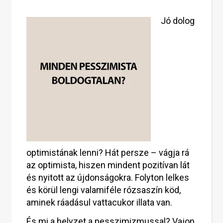
Jó dolog
optimistának lenni? Hát persze – vágja rá
az optimista, hiszen mindent pozitívan lát
és nyitott az újdonságokra. Folyton lelkes
és körül lengi valamiféle rózsaszín köd,
aminek ráadásul vattacukor illata van.
És mi a helyzet a pesszimizmussal? Vajon