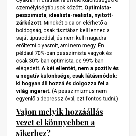
személyiségtípusok között.
Optimista-
pesszimista
,
idealista-realista, nyitott-
zárkózott
. Mindkét oldalon elérhető a
boldogság, csak tisztában kell lenned a
saját típusoddal, és nem kell magadra
erőltetni olyasmit, ami nem megy. Én
például 70%-ban pesszimista vagyok és
csak 30%-ban optimista, de 99%-ban
elégedett.
A két ellentét, nem a pozitív és
a negatív különbsége, csak látásmódok:
ki hogyan áll hozzá és dolgozza fel a
világ ingereit.
(A pesszimizmus nem
egyenlő a depresszióval, ezt fontos tudni.)
Vajon melyik hozzáállás
vezet el könnyebben a
sikerhez?