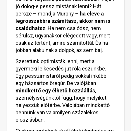
jó dolog-e pesszimistának lenni? Hát
persze – mondja Murphy –
ha eleve a
legrosszabbra számítasz, akkor nem is
csalódhatsz
. Ha nem csalódsz, nem
sérülsz, ugyanakkor elégedett vagy, mert
csak az történt, amire számítottál. És ha
jobban alakulnak a dolgok, az sem baj.
Szeretünk optimisták lenni, mert a
gyermeki lelkesedés jut róla eszünkbe.
Egy pesszimistáról pedig sokkal inkább
egy házsártos öregúr. De valójában
mindkettő egy élhető hozzáállás
,
személyiségünktől függ, hogy melyiket
helyezzük előtérbe. Valójában mindkettő
bennünk van valamilyen százalékos
eloszlásban.
Gyakran mutatnak rá efféle különbségekre