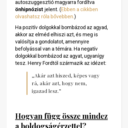
autoszuggesztió magyarra fordítva
önhipnózist
jelent. (
Ebben a cikkben
olvashatsz róla bővebben.
)
Ha pozitív dolgokkal bombázod az agyad,
akkor az elméd elhiszi azt, és meg is
valósítja a gondolatot, amennyire
befolyással van a témára. Ha negatív
dolgokkal bombázod az agyat, ugyanígy
tesz. Henry Fordtól származik az idézet:
„Akár azt hiszed, képes vagy
rá, akár azt, hogy nem,
igazad lesz.”
Hogyan függ össze mindez
a boldogságérzettel?