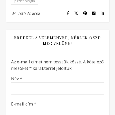
pszichológia
M. Tóth Andrea
ÉRDEKEL A VÉLEMÉNYED, KÉRLEK OSZD
MEG VELÜNK!
Az e-mail címet nem tesszük közzé.
A kötelező
mezőket
*
karakterrel jelöltük
Név
*
E-mail cím
*